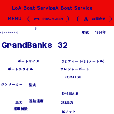
LoA Boat Service
LoA Boat Service
MENU
0985-71-0359
お問合せ
9
1984年
年式
arine【アメリカマリン】
GrandBanks 32
ボートサイズ
3２フィート(8.9メートル)
ボートスタイル
プレジャーボート
KOMATSU
ンジンメーカー
型式
EM645A-B
巡航速度
​馬力
273馬力
搭載機数
16ノット