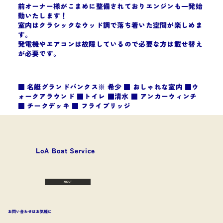
前オーナー様がこまめに整備されておりエンジンも一発始
動いたします！
室内はクラシックなウッド調で落ち着いた空間が楽しめま
す。
発電機やエアコンは故障しているので必要な方は載せ替え
が必要です。
■ 名艇グランドバンクス※ 希少 ■ おしゃれな室内 ■ウ
ォークアラウンド ■トイレ ■清水 ■ アンカーウィンチ
■ チークデッキ ■ フライブリッジ
​LoA Boat Service
ABOUT
お問い合わせはお気軽に