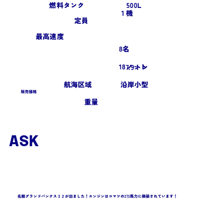
燃料タンク
500L
１機
定員
最高速度
8名
18ノット
7.9トン
航海区域
沿岸小型
販売価格
​重量
ASK
名艇グランドバンクス３２が出ました！エンジンはコマツの273馬力に換装されています！