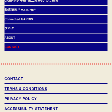
GARMINデモ艇"第二天神丸"のご紹介
船底塗料＂MAZUME”
Connected GARMIN
ブログ
ABOUT
CONTACT
CONTACT
TERMS & CONDITIONS
PRIVACY POLICY
ACCESSIBILITY STATEMENT