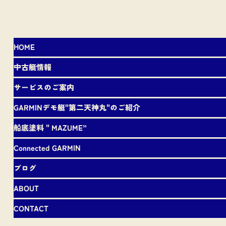
HOME
中古艇情報
サービスのご案内
GARMINデモ艇"第二天神丸"のご紹介
船底塗料＂MAZUME”
Connected GARMIN
ブログ
ABOUT
CONTACT