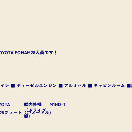
TA PONAM28入荷です！
 トイレ ■ ディーゼルエンジン ■ アルミハル ■ キャビンルーム 
YOTA
船内外機
M1HD-T
（ドライブ
28フィート（7.7メートル）
艇）