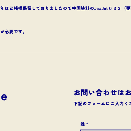
年ほど桟橋係留しておりましたので中国塗料のJeaJet０３３（
換が必要です。
お問い合わせは
ce
​下記のフォームにご入力く
姓
*