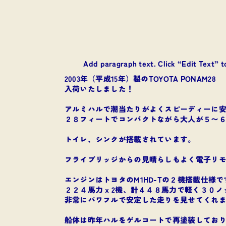
Add paragraph text. Click “Edit Text” t
2003年（平成15年）製のTOYOTA PONAM28
入荷いたしました！
アルミハルで潮当たりがよくスピーディーに
２８フィートでコンパクトながら大人が５〜
トイレ、シンクが搭載されています。
フライブリッジからの見晴らしもよく電子リ
エンジンはトヨタのM1HD-Tの２機搭載仕様で
２２４馬力 x 2機、計４４８馬力で軽く３０
非常にパワフルで安定した走りを見せてくれ
船体は昨年ハルをゲルコートで再塗装してお