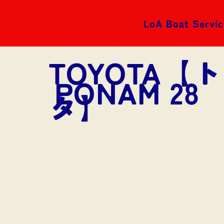
LoA Boat Servic
TOYOTA【
PONAM 28
タ】