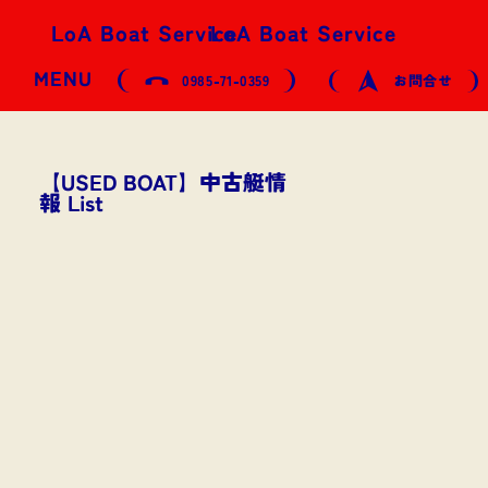
LoA Boat Service
LoA Boat Service
MENU
0985-71-0359
お問合せ
【USED BOAT】中古艇情
報 List