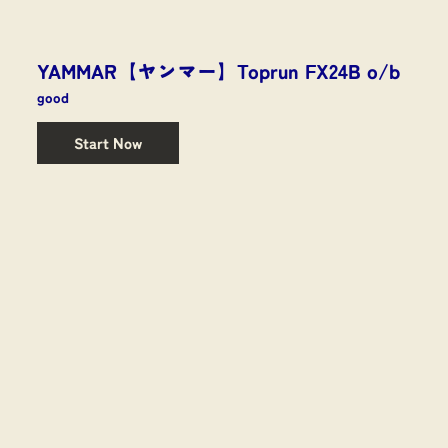
YAMMAR【ヤンマー】Toprun FX24B o/b
good
Start Now