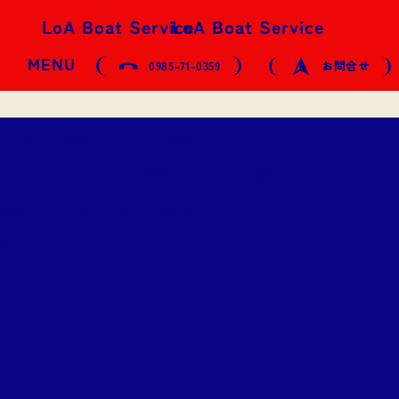
LoA Boat Service
LoA Boat Service
MENU
0985-71-0359
お問合せ
FRP加工・補修・ゲルコート補修
FRP全般・ゲルコート塗装
LOCATION:
期間:
3 DAYS ~ 1 Month
ジャンル:
FRP