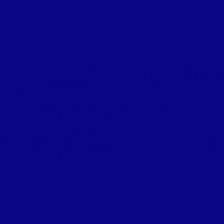
DESCRIPTION:
船体に開いた穴、岸壁にぶつかって欠けてしまったボディなどの補修
やアフトステーション用のボックス、キャビンの加工、操舵室の天板
など腐食がなく強度が必要な部分のFRP加工・制作をしております。
ボックスの作成やさぶたの作成は大体の大きさと形のイメージをお伝
え頂ければ製作いたします（実物の採寸はさせて頂きます）
またゲルコートボディの補修も行っております。 ゲルコートトップ
のボディは適切に補修すれば傷があったことがわからないくらい綺麗
に治すことができます。